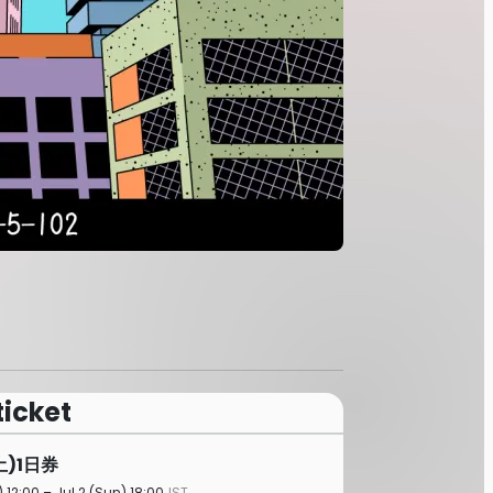
ticket
土)1日券
) 12:00 – Jul 2 (Sun) 18:00
JST