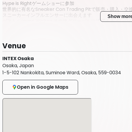
Hype is Rightゲームショーに参加
世界的に有名なSneaker Con Trading Pitで販売・購入
スニーカーインフルエンサーに出会えます
Show mor
ゲスト- Javon Walton,その他グローバルに活躍するイ
スニーカーコン限定グッズ販売
*4歳以上のお子様はチケットの購入が必要です
*カートや台車はイベント内で使用できません！
Venue
INTEX Osaka
Osaka, Japan
1-5-102 Nankokita, Suminoe Ward, Osaka, 559-0034
Open in Google Maps