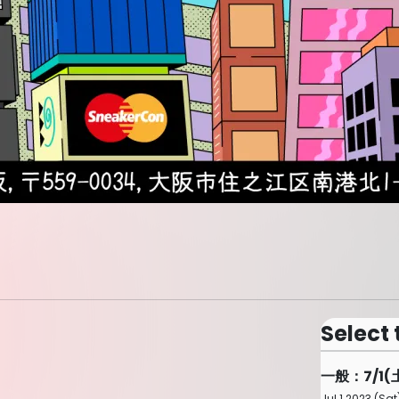
Select 
一般：7/1(
Jul 1 2023 (Sat