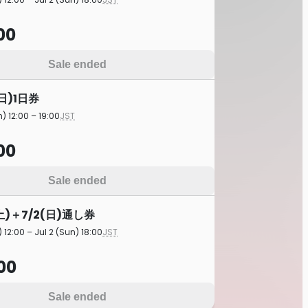
00
Sale ended
日)1日券
) 12:00 – 19:00
JST
00
Sale ended
土)＋7/2(日)通し券
) 12:00 – Jul 2 (Sun) 18:00
JST
00
Sale ended